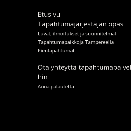
Etusi­vu
Ta­pah­tu­ma­jär­jes­tä­jän­ opas
Lu­vat, il­moi­tuk­set ja suun­ni­tel­mat
Ta­pah­tu­ma­paik­ko­ja Tam­pe­reel­la
Pien­ta­pah­tu­mat
Ota yh­teyt­tä ta­pah­tu­ma­pal­ve­
hin
An­na pa­lau­tet­ta