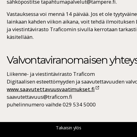
sähköpostitse tapahtumapalvelut@tampere.fi.
Vastauksessa voi mennä 14 päivää. Jos et ole tyytyväin
lainkaan kahden viikon aikana, voit tehdä ilmoituksen L
ja viestintävirasto Traficomin sivulla kerrotaan tarkast
käsitellään.
Valvontaviranomaisen yhtey
Liikenne- ja viestintävirasto Traficom
Digitaalisen esteettömyyden ja saavutettavuuden valv
www.saavutettavuusvaatimukset.fi
saavutettavuus@traficom.fi
puhelinnumero vaihde 029 534 5000
Takaisin ylös