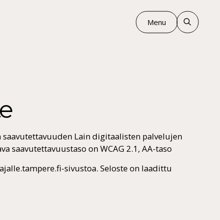
Menu
te
saavutettavuuden Lain digitaalisten palvelujen
tava saavutettavuustaso on WCAG 2.1, AA-taso
lle.tampere.fi-sivustoa. Seloste on laadittu