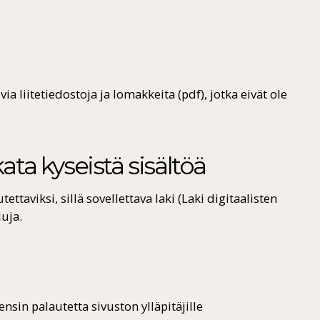
a liitetiedostoja ja lomakkeita (pdf), jotka eivät ole
ata kyseistä sisältöä
tettaviksi, sillä sovellettava laki (Laki digitaalisten
luja.
sin palautetta sivuston ylläpitäjille