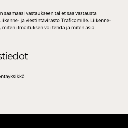
en saamaasi vastaukseen tai et saa vastausta
iikenne- ja viestintävirasto Traficomille. Liikenne-
i, miten ilmoituksen voi tehdä ja miten asia
stiedot
ontayksikkö