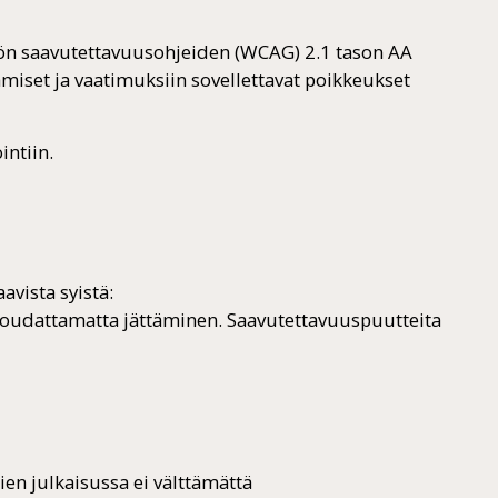
llön saavutettavuusohjeiden (WCAG) 2.1 tason AA
miset ja vaatimuksiin sovellettavat poikkeukset
intiin.
avista syistä:
 noudattamatta jättäminen. Saavutettavuuspuutteita
jien julkaisussa ei välttämättä