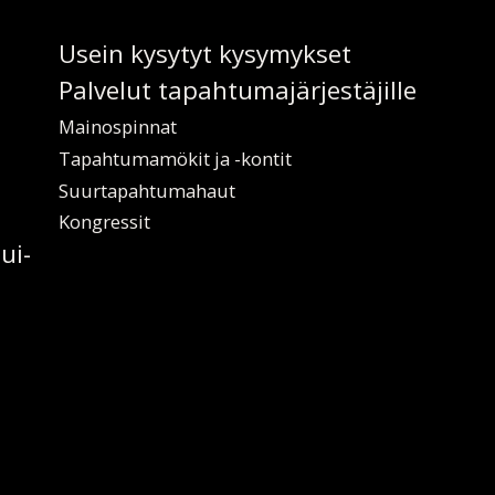
Usein ky­sy­tyt ky­sy­myk­set
Pal­ve­lut ta­pah­tu­ma­jär­jes­tä­jil­le
Mai­nos­pin­nat
Ta­pah­tu­ma­mö­kit ja -kon­tit
Suur­ta­pah­tu­ma­haut
Kongres­sit
lui­