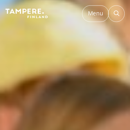
Menu
Etusivu
/
Suurtapahtumahaut