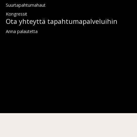
Suur­ta­pah­tu­ma­haut
Kongres­sit
Ota yh­teyt­tä ta­pah­tu­ma­pal­ve­lui­hin
An­na pa­lau­tet­ta