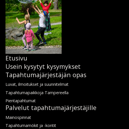
Etusi­vu
Usein ky­sy­tyt ky­sy­myk­set
Ta­pah­tu­ma­jär­jes­tä­jän­ opas
Lu­vat, il­moi­tuk­set ja suun­ni­tel­mat
Ta­pah­tu­ma­paik­ko­ja Tam­pe­reel­la
Pien­ta­pah­tu­mat
Pal­ve­lut ta­pah­tu­ma­jär­jes­tä­jil­le
Mai­nos­pin­nat
Ta­pah­tu­ma­mö­kit ja -kon­tit