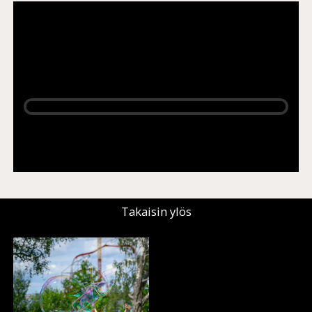
Rajaa
+
Aluekartta
−
Takaisin ylös