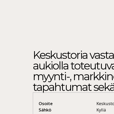
Keskustoria vastap
aukiolla toteutu
myynti-, markkinoi
tapahtumat sekä t
Osoite
Keskusto
Sähkö
Kyllä