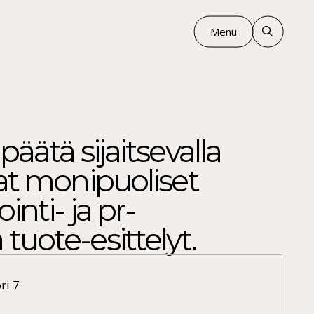
Menu
äätä sijaitsevalla
vat monipuoliset
nti- ja pr-
uote-esittelyt.
ri 7