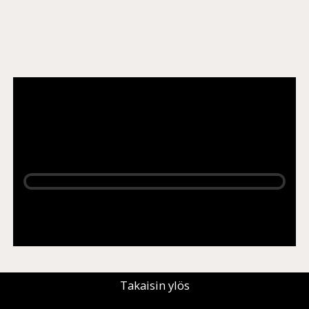
Rajaa
+
Aluekartta
−
Takaisin ylös