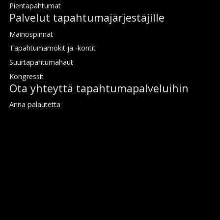
Pien­ta­pah­tu­mat
Pal­ve­lut ta­pah­tu­ma­jär­jes­tä­jil­le
Mai­nos­pin­nat
Ta­pah­tu­ma­mö­kit ja -kon­tit
Suur­ta­pah­tu­ma­haut
Kongres­sit
Ota yh­teyt­tä ta­pah­tu­ma­pal­ve­lui­hin
An­na pa­lau­tet­ta