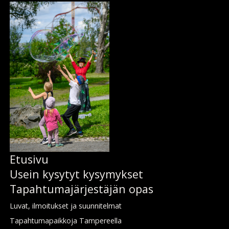
Etusi­vu
Usein ky­sy­tyt ky­sy­myk­set
Ta­pah­tu­ma­jär­jes­tä­jän­ opas
Lu­vat, il­moi­tuk­set ja suun­ni­tel­mat
Ta­pah­tu­ma­paik­ko­ja Tam­pe­reel­la