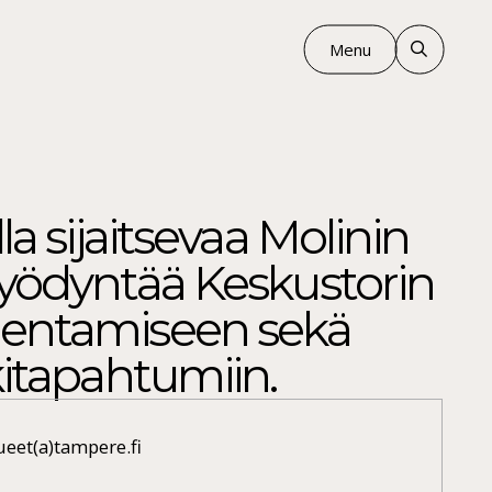
Menu
la sijaitsevaa Molinin
hyödyntää Keskustorin
jentamiseen sekä
kitapahtumiin.
ueet(a)tampere.fi