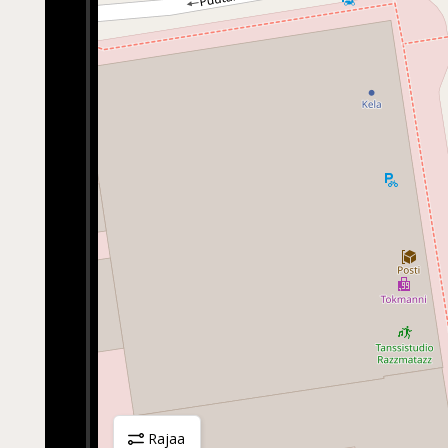
valitut
Rajaa