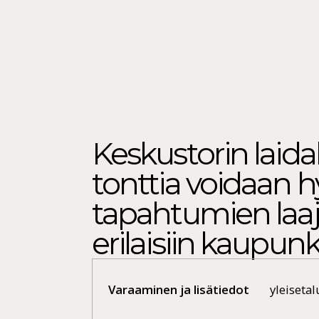
Keskustorin laidal
tonttia voidaan 
tapahtumien laa
erilaisiin kaupun
Varaaminen ja lisätiedot
yleisetal