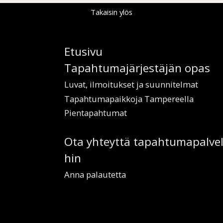
Takaisin ylös
Etusi­vu
Ta­pah­tu­ma­jär­jes­tä­jän­ opas
Lu­vat, il­moi­tuk­set ja suun­ni­tel­mat
Ta­pah­tu­ma­paik­ko­ja Tam­pe­reel­la
Pien­ta­pah­tu­mat
Ota yh­teyt­tä ta­pah­tu­ma­pal­ve­
hin
An­na pa­lau­tet­ta