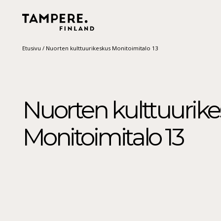
Etusivu
/
Nuorten kulttuurikeskus Monitoimitalo 13
Nuorten kulttuurik
Monitoimitalo 13