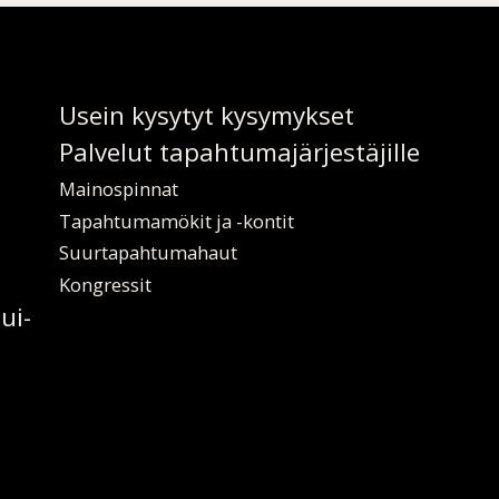
Usein ky­sy­tyt ky­sy­myk­set
Pal­ve­lut ta­pah­tu­ma­jär­jes­tä­jil­le
Mai­nos­pin­nat
Ta­pah­tu­ma­mö­kit ja -kon­tit
Suur­ta­pah­tu­ma­haut
Kongres­sit
lui­