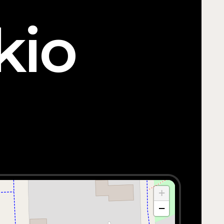
kio
+
−