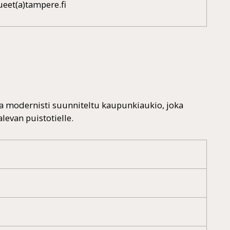
ueet(a)tampere.fi
 modernisti suunniteltu kaupunkiaukio, joka
evan puistotielle.