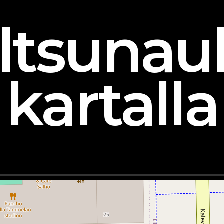
ltsunau
kartalla