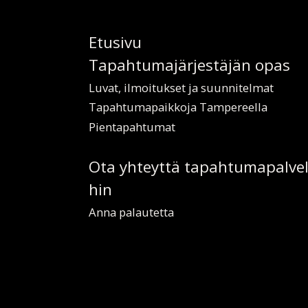
Etusi­vu
Ta­pah­tu­ma­jär­jes­tä­jän­ opas
Lu­vat, il­moi­tuk­set ja suun­ni­tel­mat
Ta­pah­tu­ma­paik­ko­ja Tam­pe­reel­la
Pien­ta­pah­tu­mat
Ota yh­teyt­tä ta­pah­tu­ma­pal­ve­
hin
An­na pa­lau­tet­ta