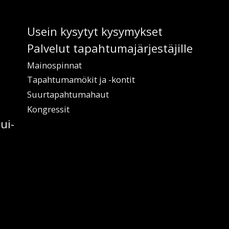
Usein ky­sy­tyt ky­sy­myk­set
Pal­ve­lut ta­pah­tu­ma­jär­jes­tä­jil­le
Mai­nos­pin­nat
Ta­pah­tu­ma­mö­kit ja -kon­tit
Suur­ta­pah­tu­ma­haut
Kongres­sit
lui­