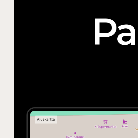
Pa
Aluekartta