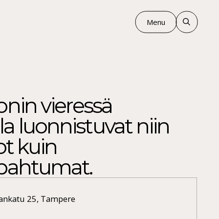
Menu
nin vieressä
lla luonnistuvat niin
t kuin
pahtumat.
nkatu 25, Tampere