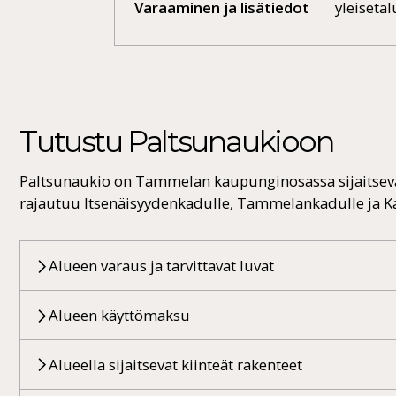
Varaaminen ja lisätiedot
yleisetal
Tutustu Paltsunaukioon
Paltsunaukio on Tammelan kaupunginosassa sijaitseva
rajautuu Itsenäisyydenkadulle, Tammelankadulle ja Kal
Alueen varaus ja tarvittavat luvat
Alueen käyttömaksu
Alueella sijaitsevat kiinteät rakenteet