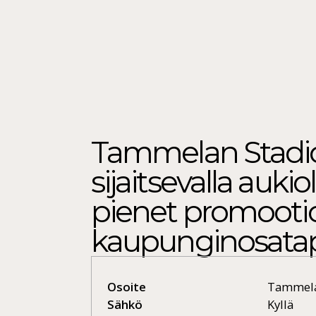
Tammelan Stadio
sijaitsevalla aukio
pienet promootio
kaupunginosata
Osoite
Tammela
Sähkö
Kyllä