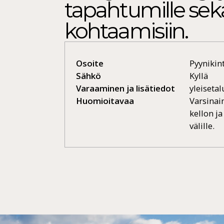
tapahtumille sekä 
kohtaamisiin.
Osoite
Pyynikint
Sähkö
Kyllä
Varaaminen ja lisätiedot
yleisetal
Huomioitavaa
Varsinai
kellon ja
välille.