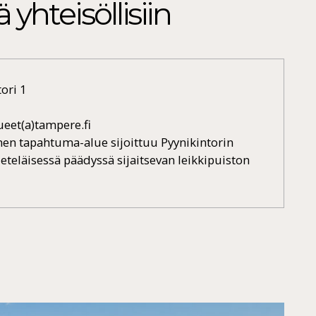
yhteisöllisiin
ori 1
ueet(a)tampere.fi
nen tapahtuma-alue sijoittuu Pyynikintorin
 eteläisessä päädyssä sijaitsevan leikkipuiston