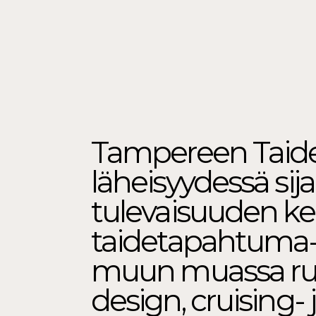
Tampereen Tai
läheisyydessä sija
tulevaisuuden keh
taidetapahtuma-a
muun muassa ruok
design, cruising-