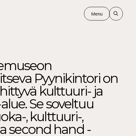
Menu
demuseon
itseva Pyynikintori on
ittyvä kulttuuri- ja
lue. Se soveltuu
a-, kulttuuri-,
 ja second hand -