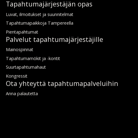
Ta­pah­tu­ma­jär­jes­tä­jän­ opas
Lu­vat, il­moi­tuk­set ja suun­ni­tel­mat
Ta­pah­tu­ma­paik­ko­ja Tam­pe­reel­la
Pien­ta­pah­tu­mat
Pal­ve­lut ta­pah­tu­ma­jär­jes­tä­jil­le
Mai­nos­pin­nat
Ta­pah­tu­ma­mö­kit ja -kon­tit
Suur­ta­pah­tu­ma­haut
Kongres­sit
Ota yh­teyt­tä ta­pah­tu­ma­pal­ve­lui­hin
An­na pa­lau­tet­ta