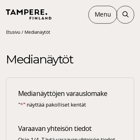
Menu
Etusivu
/
Medianäytöt
Medianäytöt
Medianäyttöjen varauslomake
"
*
" näyttää pakolliset kentät
Varaavan yhteisön tiedot
Osio 1/4. Täytä varaavan yhteisön tiedot