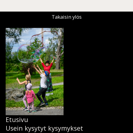
Takaisin ylös
Etusi­vu
Usein ky­sy­tyt ky­sy­myk­set