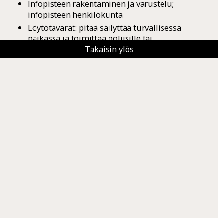
Infopisteen rakentaminen ja varustelu;
infopisteen henkilökunta
Löytötavarat: pitää säilyttää turvallisessa
paikassa ja toimittaa poliisille tai
löytötavaratoimistoon.
Takaisin ylös
Ensiapu- ja ensisammutusvälineet
Järjestyksenvalvojien briiffaus
Puhelimet/radiopuhelimet
Kuka laittaa päälle sähköt tai avaa sähkökaapit?
Pitääkö vesi/lämmitys/ilmastointi laittaa päälle
erikseen?
Ammattilaisen neuvo
Infopisteen tavallisimmat kysymykset koskevat
usein wc-tiloja, tupakointitiloja,
ensiapupistettä ja ruokailu- tai kahvipisteitä.
Nämä alueet kannattaa merkitä erittäin