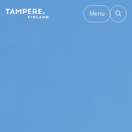
Menu
Etusivu
/
Tapahtuman aikana ja jälkeen