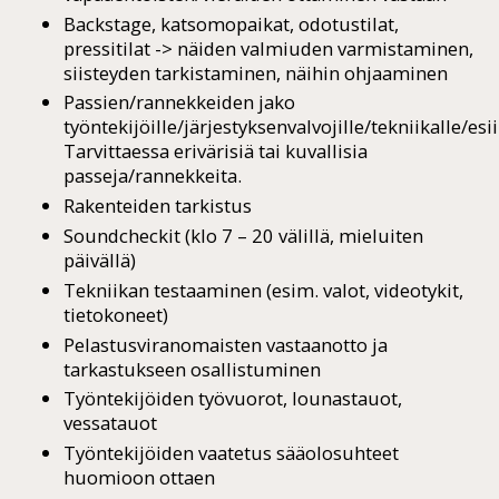
Backstage, katsomopaikat, odotustilat,
pressitilat -> näiden valmiuden varmistaminen,
siisteyden tarkistaminen, näihin ohjaaminen
Passien/rannekkeiden jako
työntekijöille/järjestyksenvalvojille/tekniikalle/esii
Tarvittaessa erivärisiä tai kuvallisia
passeja/rannekkeita.
Rakenteiden tarkistus
Soundcheckit (klo 7 – 20 välillä, mieluiten
päivällä)
Tekniikan testaaminen (esim. valot, videotykit,
tietokoneet)
Pelastusviranomaisten vastaanotto ja
tarkastukseen osallistuminen
Työntekijöiden työvuorot, lounastauot,
vessatauot
Työntekijöiden vaatetus sääolosuhteet
huomioon ottaen