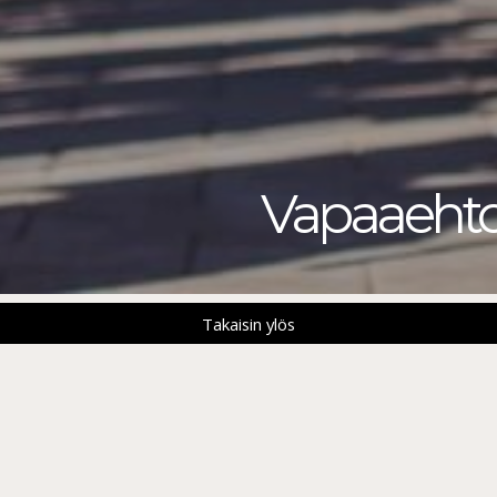
Vapaaehto
Takaisin ylös
Oletko innokas vapaaehtoinen? Onko sinulla osaamista,
kokemusta erilaisista tehtävistä? Hienoa, kutsumme
vapaaehtoispankkiin!