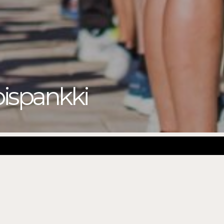
ispankki
 jota tapahtumissa tarvittaisiin? Haluatko kerryttää
 sinut mukaan Tampereen kaupungin