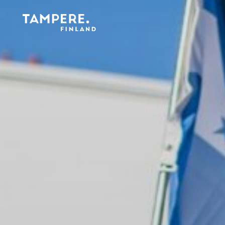
Etusivu
/
Vapaaehtoispankki