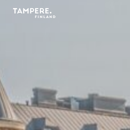
Etusivu
/
Event cabins and containers